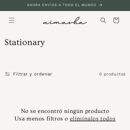
Ir
AHORA ENVÍOS A TODO EL MUNDO
directamente
al contenido
Carrito
C
Stationary
o
l
e
Filtrar y ordenar
0 productos
c
c
i
No se encontró ningún producto
Usa menos filtros o
elimínalos todos
ó